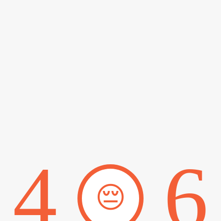
4
6
😔