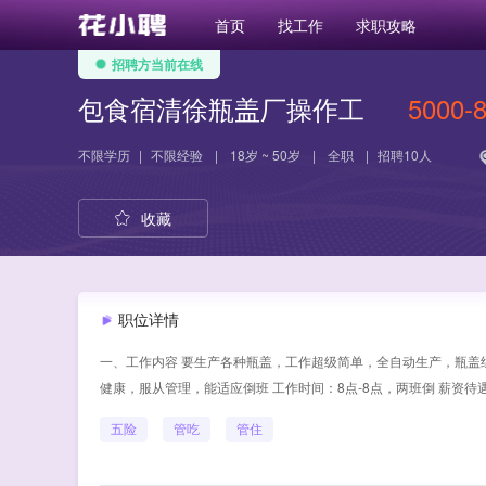
首页
找工作
求职攻略
招聘方当前在线
包食宿清徐瓶盖厂操作工
5000-
不限学历
|
不限经验
|
18岁 ~ 50岁
|
全职
|
招聘10人
收藏
职位详情
一、工作内容 要生产各种瓶盖，工作超级简单，全自动生产，瓶盖组
健康，服从管理，能适应倒班 工作时间：8点-8点，两班倒 薪资待
五险
管吃
管住