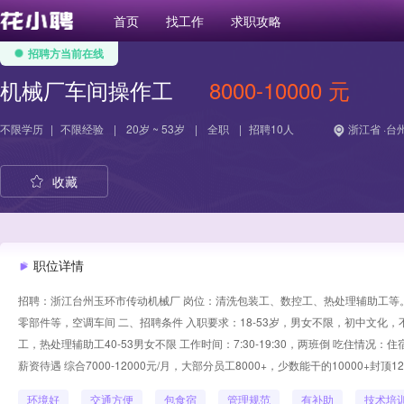
首页
找工作
求职攻略
招聘方当前在线
机械厂车间操作工
8000-10000 元
不限学历
|
不限经验
|
20岁 ~ 53岁
|
全职
|
招聘10人
浙江省 ·台
收藏
职位详情
招聘：浙江台州玉环市传动机械厂 岗位：清洗包装工、数控工、热处理辅助工等
零部件等，空调车间 二、招聘条件 入职要求：18-53岁，男女不限，初中文化，不限
工，热处理辅助工40-53男女不限 工作时间：7:30-19:30，两班倒 吃住情
薪资待遇 综合7000-12000元/月，大部分员工8000+，少数能干的10000+封
环境好
交通方便
包食宿
管理规范
有补助
技术培