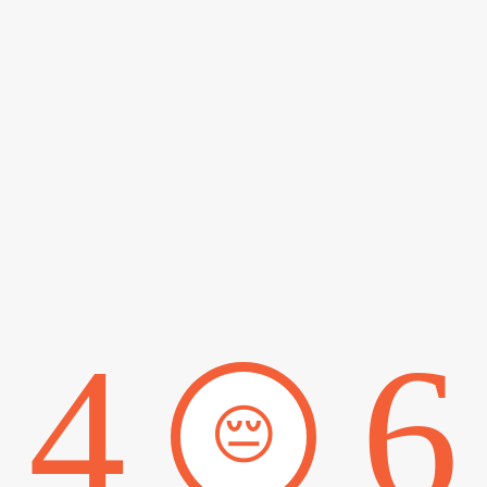
4
6
😔