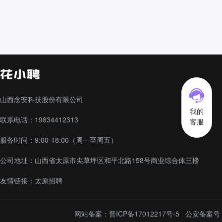
山西念安科技股份有限公司
我的
联系电话：19834412313
客服
服务时间：9:00-18:00（周一至周五）
公司地址：山西省太原市尖草坪区和平北路158号商业综合体三楼
友情链接：
太原招聘
网站备案：
晋ICP备17012217号-5
公安备案号： 