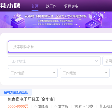
首页
找工作
求职攻略
招聘方最近高活跃
包食宿电子厂普工 [金华市]
5000-8000元
|
不限经验
|
不限学历
|
18岁 ~ 48岁
|
普工/操