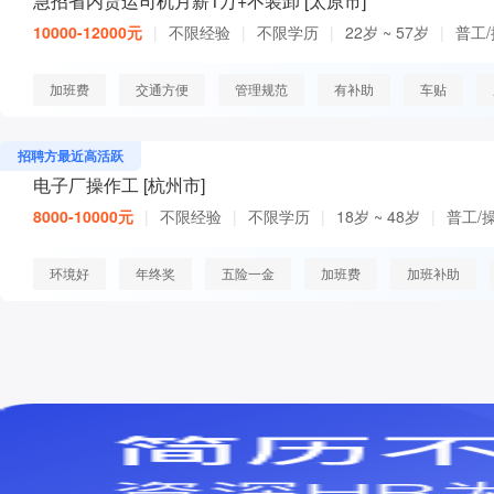
急招省内货运司机月薪1万+不装卸 [太原市]
10000-12000元
|
不限经验
|
不限学历
|
22岁 ~ 57岁
|
普工
加班费
交通方便
管理规范
有补助
车贴
招聘方最近高活跃
电子厂操作工 [杭州市]
8000-10000元
|
不限经验
|
不限学历
|
18岁 ~ 48岁
|
普工/
环境好
年终奖
五险一金
加班费
加班补助