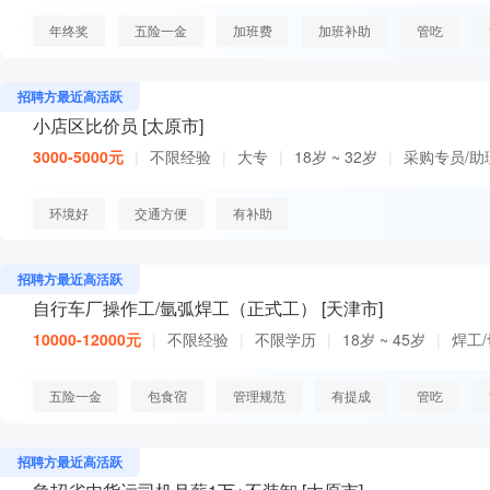
年终奖
五险一金
加班费
加班补助
管吃
招聘方最近高活跃
小店区比价员 [太原市]
3000-5000元
|
不限经验
|
大专
|
18岁 ~ 32岁
|
采购专员/助
环境好
交通方便
有补助
招聘方最近高活跃
自行车厂操作工/氩弧焊工（正式工） [天津市]
10000-12000元
|
不限经验
|
不限学历
|
18岁 ~ 45岁
|
焊工
五险一金
包食宿
管理规范
有提成
管吃
招聘方最近高活跃