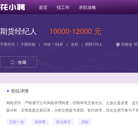
首页
找工作
求职攻略
期货经纪人
10000-12000 元
不限学历
|
不限经验
|
18岁 ~ 64岁
|
全职
|
招聘100人
河南省 ·
收藏
职位详情
风险管控：严格遵守公司风险管理制度，控制单笔交易仓位、止损止盈设置，监控
据分析：定期复盘交易记录，分析交易盈亏原因、执行效率，优化交易节奏与下
五险一金
加班费
朝九晚五
房贴