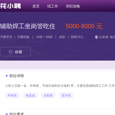
首页
找工作
求职攻略
辅助焊工坐岗管吃住
5000-8000 元
不限学历
|
不限经验
|
18岁 ~ 49岁
|
全职
|
招聘10人
山东省 ·临
收藏
职位详情
入职上五险一金，年终奖，节假日福利生日福利 男，主要负责辅助焊工工作 工作
年终奖
有提成
全勤奖
晋升快
职位要求