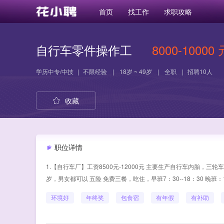
首页
找工作
求职攻略
自行车零件操作工
8000-10000 
学历
中专/中技
|
不限经验
|
18岁 ~ 49岁
|
全职
|
招聘10人
收藏
职位详情
1.【自行车厂】工资8500元-12000元 主要生产自行车内胎，三
岁，男女都可以 五险 免费三餐，吃住，早班7：30--18：30 晚班：1
环境好
年终奖
包食宿
有年假
有补助