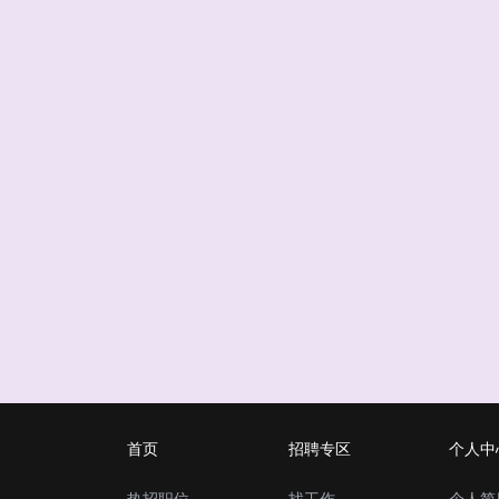
首页
招聘专区
个人中
热招职位
找工作
个人简