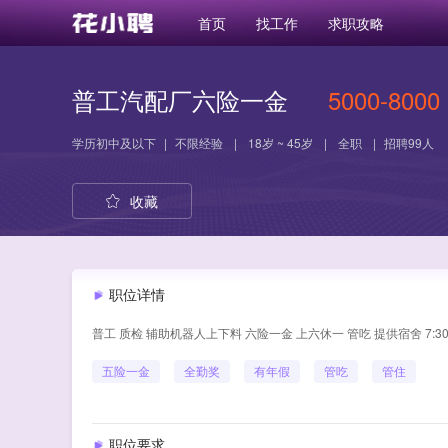
首页
找工作
求职攻略
普工汽配厂六险一金
5000-8000
学历
初中及以下
|
不限经验
|
18岁 ~ 45岁
|
全职
|
招聘99人
收藏
职位详情
普工 质检 辅助机器人上下料 六险一金 上六休一 管吃 提供宿舍 7:30-
五险一金
全勤奖
有年假
管吃
管住
职位要求