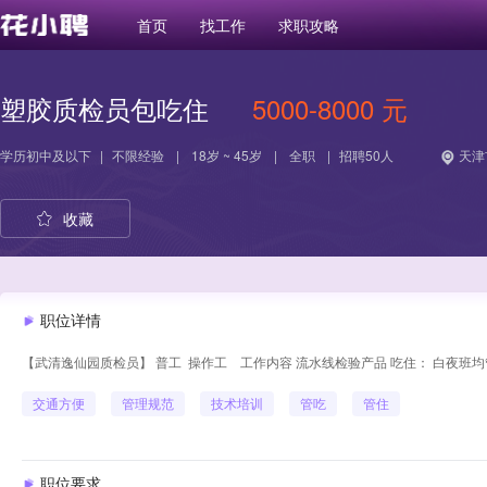
首页
找工作
求职攻略
塑胶质检员包吃住
5000-8000 元
学历
初中及以下
|
不限经验
|
18岁 ~ 45岁
|
全职
|
招聘50人
天津
收藏
职位详情
【武清逸仙园质检员】 普工 操作工 工作内容 流水线检验产品 吃住： 白夜班均管两餐
交通方便
管理规范
技术培训
管吃
管住
职位要求