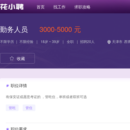
首页
找工作
求职攻略
勤务人员
3000-5000 元
不限学历
|
不限经验
|
18岁 ~ 39岁
|
全职
|
招聘20人
天津市 ·西
收藏
职位详情
有保安证或愿意考证的 ，管吃住，单班或者双班可选
管吃
管住
职位要求