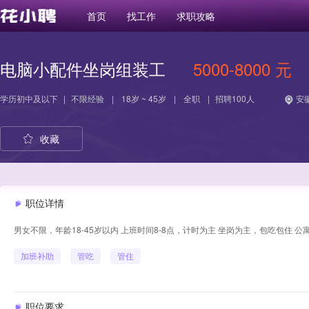
首页
找工作
求职攻略
电脑小配件坐岗组装工
5000-8000 元
学历
初中及以下
|
不限经验
|
18岁 ~ 45岁
|
全职
|
招聘100人
安徽
收藏
职位详情
男女不限，年龄18-45岁以内 上班时间8-8点，计时为主 坐岗为主，包吃包住 
加班补助
管吃
管住
职位要求