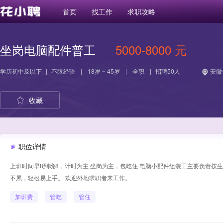
首页
找工作
求职攻略
坐岗电脑配件普工
5000-8000 元
学历
初中及以下
|
不限经验
|
18岁 ~ 45岁
|
全职
|
招聘50人
安徽
收藏
职位详情
上班时间早8到晚8，计时为主 坐岗为主，包吃住 电脑小配件组装工主要负责按
不累，轻松易上手。 欢迎外地求职者来工作。
加班费
管吃
管住