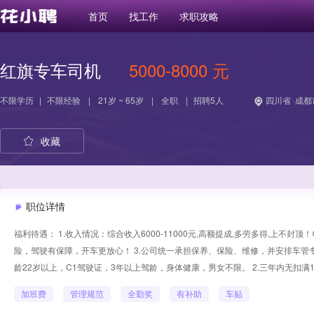
首页
找工作
求职攻略
红旗专车司机
5000-8000 元
不限学历
|
不限经验
|
21岁 ~ 65岁
|
全职
|
招聘5人
四川省 ·成都
收藏
职位详情
福利待遇： 1.收入情况：综合收入6000-11000元,高额提成,多劳多得,上
险，驾驶有保障，开车更放心！ 3.公司统一承担保养、保险、维修，并安排车管专
龄22岁以上，C1驾驶证，3年以上驾龄，身体健康，男女不限。 2.三年内无扣满
加班费
管理规范
全勤奖
有补助
车贴