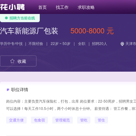
首页
找工作
求职攻略
招聘方当前在线
汽车新能源厂包装
5000-8000 元
学历
中专/中技
|
不限经验
|
22岁 ~ 50岁
|
全职
|
招聘20人
天津市
收藏
职位详情
岗位内容：主要负责汽车保险杠，打包，出库 岗位要求：22-50周岁，招聘男
可以选择！每天工作10.5小时，两个小时休息十分钟。 薪资待遇： 管工作餐，班车
交通方便
包食宿
管理规范
管吃
管住