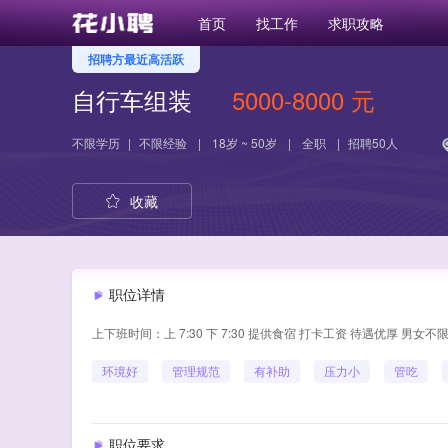
首页
找工作
求职攻略
招聘方最近高活跃
自行车组装
5000-8000 元
不限学历
|
不限经验
|
18岁 ~ 50岁
|
全职
|
招聘50人
收藏
职位详情
上下班时间：上 7:30 下 7:30 提供食宿 打卡工资 待遇优厚 男女不
环境好
管理规范
有补助
压力小
管吃
职位要求