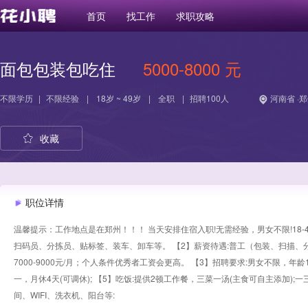
首页
找工作
求职攻略
面包包装包吃住
5000-8000 元
不限学历
|
不限经验
|
18岁 ~ 49岁
|
全职
|
招聘100人
河南省 ·
收藏
职位详情
温馨提示：工作地点是在郑州！！！ 当天安排住宿入职!无需经验，男女不限!18-49
扫码员、分拣员、贴标签、装车、卸车等。 【2】薪资待遇:普工（包装、扫描、分拣
7000-9000元/月；个人条件优秀者工资会更高。 【3】招聘要求:男女不限，年龄1
一，月休4天(可调休); 【5】吃饭:提供2顿工作餐，三菜一汤(主食可自主添加);
间、WIFI、洗衣机、阳台等: