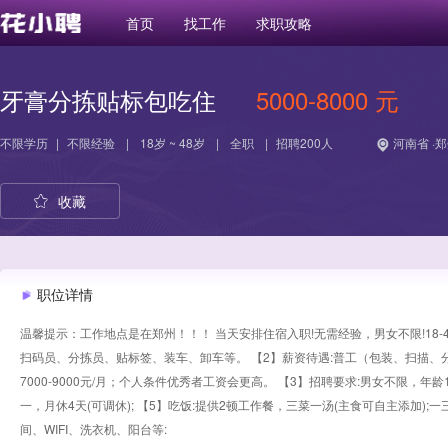
首页
找工作
求职攻略
牙膏分拣贴标包吃住
5000-8000 元
不限学历
|
不限经验
|
18岁 ~ 48岁
|
全职
|
招聘200人
河南省 ·
收藏
职位详情
温馨提示：工作地点是在郑州！！！ 当天安排住宿入职!无需经验，男女不限!18-49
扫码员、分拣员、贴标签、装车、卸车等。 【2】薪资待遇:普工（包装、扫描、分拣
7000-9000元/月；个人条件优秀者工资会更高。 【3】招聘要求:男女不限，年龄1
一，月休4天(可调休); 【5】吃饭:提供2顿工作餐，三菜一汤(主食可自主添加);
间、WIFI、洗衣机、阳台等: