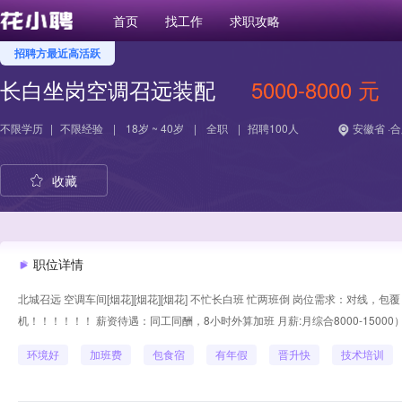
首页
找工作
求职攻略
招聘方最近高活跃
长白坐岗空调召远装配
5000-8000 元
不限学历
|
不限经验
|
18岁 ~ 40岁
|
全职
|
招聘100人
安徽省 ·
收藏
职位详情
北城召远 空调车间[烟花][烟花][烟花] 不忙长白班 忙两班倒 岗位需求：对线
机！！！！！！ 薪资待遇：同工同酬，8小时外算加班 月薪:月综合8000-1500
环境好
加班费
包食宿
有年假
晋升快
技术培训