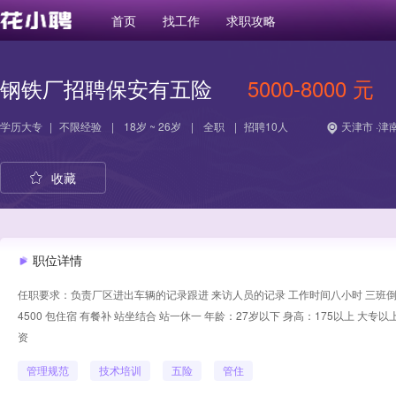
首页
找工作
求职攻略
钢铁厂招聘保安有五险
5000-8000 元
学历
大专
|
不限经验
|
18岁 ~ 26岁
|
全职
|
招聘10人
天津市 ·津
收藏
职位详情
任职要求：负责厂区进出车辆的记录跟进 来访人员的记录 工作时间八小时 三班倒 早班： 8
4500 包住宿 有餐补 站坐结合 站一休一 年龄：27岁以下 身高：175以上 大专
资
管理规范
技术培训
五险
管住