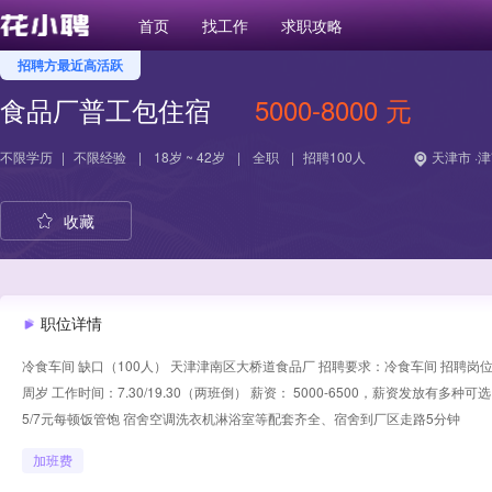
首页
找工作
求职攻略
招聘方最近高活跃
食品厂普工包住宿
5000-8000 元
不限学历
|
不限经验
|
18岁 ~ 42岁
|
全职
|
招聘100人
天津市 ·
收藏
职位详情
冷食车间 缺口（100人） 天津津南区大桥道食品厂 招聘要求：冷食车间 招聘岗位
周岁 工作时间：7.30/19.30（两班倒） 薪资： 5000-6500，薪资发放有
5/7元每顿饭管饱 宿舍空调洗衣机淋浴室等配套齐全、宿舍到厂区走路5分钟
加班费