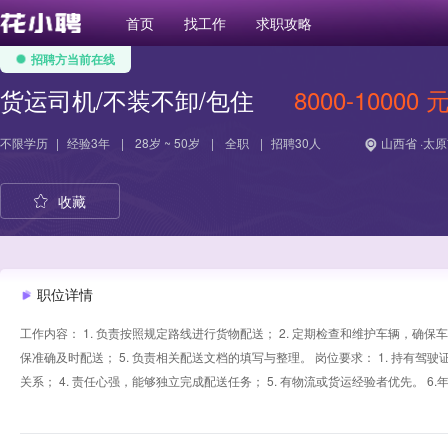
首页
找工作
求职攻略
招聘方当前在线
货运司机/不装不卸/包住
8000-10000 
不限学历
|
经验
3年
|
28岁 ~ 50岁
|
全职
|
招聘30人
山西省 ·太原
收藏
职位详情
工作内容： 1. 负责按照规定路线进行货物配送； 2. 定期检查和维护车辆，确保车
保准确及时配送； 5. 负责相关配送文档的填写与整理。 岗位要求： 1. 持有驾驶
关系； 4. 责任心强，能够独立完成配送任务； 5. 有物流或货运经验者优先。 6.年