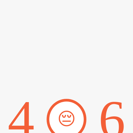
4
6
😔