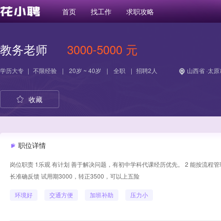
首页
找工作
求职攻略
教务老师
3000-5000 元
学历
大专
|
不限经验
|
20岁 ~ 40岁
|
全职
|
招聘2人
山西省 ·太原
收藏
职位详情
岗位职责 1乐观 有计划 善于解决问题，有初中学科代课经历优先。 2 能按流
长准确反馈 试用期3000，转正3500，可以上五险
环境好
交通方便
加班补助
压力小