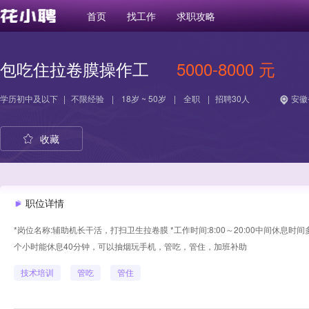
首页
找工作
求职攻略
包吃住拉卷膜操作工
5000-8000 元
学历
初中及以下
|
不限经验
|
18岁 ~ 50岁
|
全职
|
招聘30人
安徽
收藏
职位详情
*岗位名称:辅助机长干活，打扫卫生拉卷膜 *工作时间:8:00～20:00中间休息时间多
个小时能休息40分钟，可以抽烟玩手机，管吃，管住，加班补助
技术培训
管吃
管住