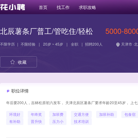
首页
找工作
求职攻略
北辰薯条厂普工/管吃住/轻松
5000-800
不限学历
|
不限经验
|
20岁 ~ 45岁
|
全职
|
招聘200人
天津市 ·
收藏
职位详情
年后要200人，吉林松原初六发车， 天津北辰区薯条厂要求年龄20至45岁， 上
环境好
年终奖
加班费
交通方便
加班补助
包食宿
有补助
晋升快
压力小
技术培训