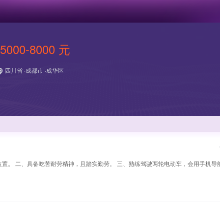
5000-8000 元
四川省 ·成都市 ·成华区
置。 二、具备吃苦耐劳精神，且踏实勤劳。 三、熟练驾驶两轮电动车，会用手机导航