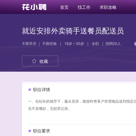
首页
找工作
求职攻略
就近安排外卖骑手送餐员配送员
不限学历
|
不限经验
|
18岁 ~ 50岁
|
全职
|
招聘20人
收藏
职位详情
一、在站长的领导下，服从安排，能按时将客户所需物品送到指定位
无不良嗜好，无犯罪记录。
职位要求