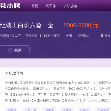
首页
找工作
求职攻略
组装工白班六险一金
5000-8000 元
学历
初中及以下
|
不限经验
|
18岁 ~ 45岁
|
全职
|
招聘50人
安徽
收藏
职位详情
美的集团，芜湖美智空调设备有限公司:诚邀您的加入！ 岗位职责： 1、负责产
有工作经验者优先 。 薪酬福利： 1、薪资范围：5000-6000元/月； 2、福
资+绩效+技能补贴； 3、下午茶：每天下午免费供应面包、饮料、水果等； 4、车费补
男18~50岁，女18-45岁 工作时间：可调休 工作轻松。手头活，上手快 ，恒温
年终奖
五险一金
包食宿
全勤奖
有年假
专车接送