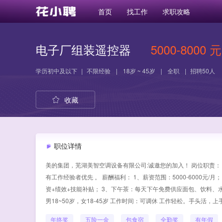
首页
找工作
求职攻略
电子厂组装遥控器
5000-8000 元
学历
初中及以下
|
不限经验
|
18岁 ~ 45岁
|
全职
|
招聘50人
收藏
职位详情
美的集团，芜湖美智空调设备有限公司:诚邀您的加入！ 岗位职责：
有工作经验者优先 。 薪酬福利： 1、薪资范围：5000-6000元
资+绩效+技能补贴； 3、下午茶：每天下午免费供应面包、饮料、水果等
男18~50岁，女18-45岁 工作时间：可调休 工作轻松。手头活，
年终奖
五险一金
包食宿
全勤奖
有年假