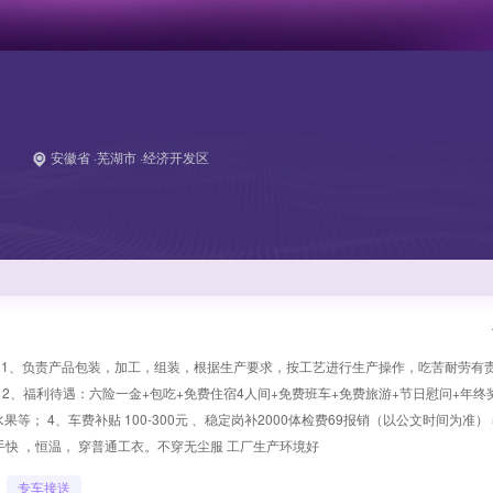
安徽省 ·芜湖市 ·经济开发区
 1、负责产品包装，加工，组装，根据生产要求，按工艺进行生产操作，吃苦耐劳有责
/月； 2、福利待遇：六险一金+包吃+免费住宿4人间+免费班车+免费旅游+节日慰问+年终
； 4、车费补贴 100-300元 、稳定岗补2000体检费69报销（以公文时间为准）
上手快 ，恒温， 穿普通工衣。不穿无尘服 工厂生产环境好
专车接送