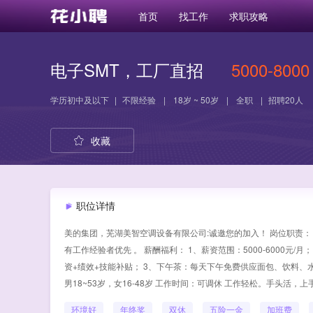
首页
找工作
求职攻略
电子SMT，工厂直招
5000-8000
学历
初中及以下
|
不限经验
|
18岁 ~ 50岁
|
全职
|
招聘20人
收藏
职位详情
美的集团，芜湖美智空调设备有限公司:诚邀您的加入！ 岗位职责：
有工作经验者优先 。 薪酬福利： 1、薪资范围：5000-6000元
资+绩效+技能补贴； 3、下午茶：每天下午免费供应面包、饮料、水果等
男18~53岁，女16-48岁 工作时间：可调休 工作轻松。手头活，
环境好
年终奖
双休
五险一金
加班费