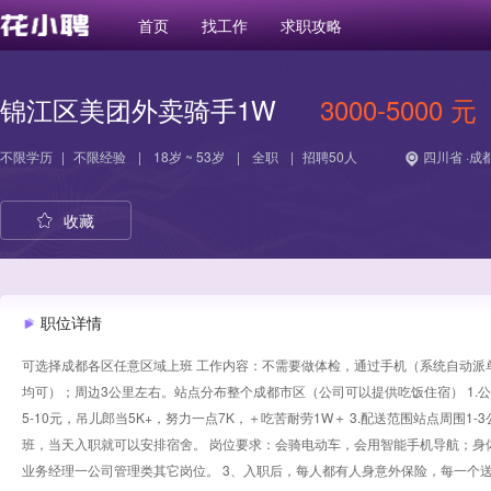
首页
找工作
求职攻略
锦江区美团外卖骑手1W
3000-5000 元
不限学历
|
不限经验
|
18岁 ~ 53岁
|
全职
|
招聘50人
四川省 ·成
收藏
职位详情
可选择成都各区任意区域上班 工作内容：不需要做体检，通过手机（系统自动派单
均可）；周边3公里左右。站点分布整个成都市区（公司可以提供吃饭住宿） 1.公
5-10元，吊儿郎当5K+，努力一点7K，＋吃苦耐劳1W＋ 3.配送范围站点周围1
班，当天入职就可以安排宿舍。 岗位要求：会骑电动车，会用智能手机导航；身
业务经理一公司管理类其它岗位。 3、入职后，每人都有人身意外保险，每一个