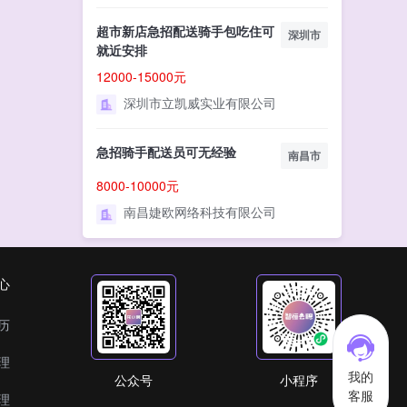
超市新店急招配送骑手包吃住可
深圳市
就近安排
12000-15000元
深圳市立凯威实业有限公司
急招骑手配送员可无经验
南昌市
8000-10000元
南昌婕欧网络科技有限公司
心
历
理
我的
公众号
小程序
客服
理