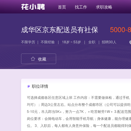
首页
找工作
求职攻略
成华区京东配送员有社保
5000-
不限学历
|
不限经验
|
18岁 ~ 53岁
|
全职
|
招聘30人
收藏
职位详情
可选择成都各区任意区域上班 工作内容：不需要做体检，通过手机（
均可）；周边3公里左右。站点分布整个成都市区（公司可以提供吃饭住
5-10元，吊儿郎当5K+，努力一点7K，＋吃苦耐劳1W＋ 3.配送
岗位要求：会骑电动车，会用智能手机导航；身体健康，能办理健康
位。 3、入职后，每人都有人身意外保险，每一个配送员都能得到