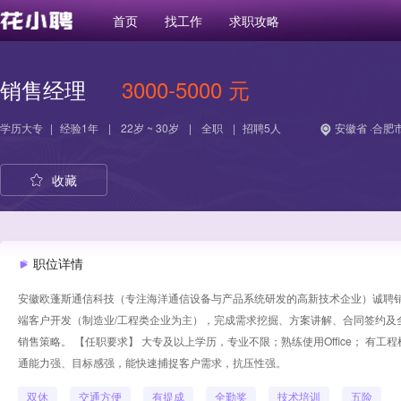
首页
找工作
求职攻略
销售经理
3000-5000 元
学历
大专
|
经验
1年
|
22岁 ~ 30岁
|
全职
|
招聘5人
安徽省 ·合肥
收藏
职位详情
安徽欧蓬斯通信科技（专注海洋通信设备与产品系统研发的高新技术企业）诚聘销
端客户开发（制造业/工程类企业为主），完成需求挖掘、方案讲解、合同签约及
销售策略。 【任职要求】 大专及以上学历，专业不限；熟练使用Office； 有
通能力强、目标感强，能快速捕捉客户需求，抗压性强。
双休
交通方便
有提成
全勤奖
技术培训
五险