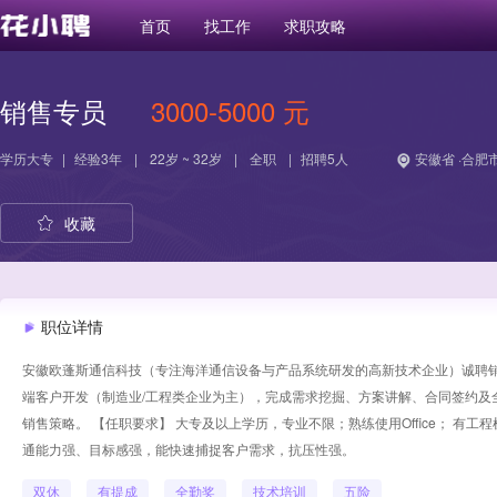
首页
找工作
求职攻略
销售专员
3000-5000 元
学历
大专
|
经验
3年
|
22岁 ~ 32岁
|
全职
|
招聘5人
安徽省 ·合肥
收藏
职位详情
安徽欧蓬斯通信科技（专注海洋通信设备与产品系统研发的高新技术企业）诚聘销
端客户开发（制造业/工程类企业为主），完成需求挖掘、方案讲解、合同签约及
销售策略。 【任职要求】 大专及以上学历，专业不限；熟练使用Office； 有
通能力强、目标感强，能快速捕捉客户需求，抗压性强。
双休
有提成
全勤奖
技术培训
五险