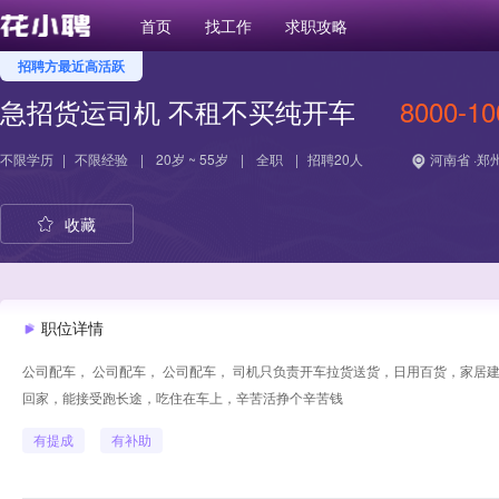
首页
找工作
求职攻略
招聘方最近高活跃
急招货运司机 不租不买纯开车
8000-1
不限学历
|
不限经验
|
20岁 ~ 55岁
|
全职
|
招聘20人
河南省 ·郑
收藏
职位详情
公司配车， 公司配车， 公司配车， 司机只负责开车拉货送货，日用百货，家居建材，
回家，能接受跑长途，吃住在车上，辛苦活挣个辛苦钱
有提成
有补助