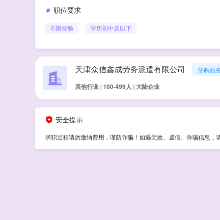
职位要求
不限经验
学历
初中及以下
天津众信鑫成劳务派遣有限公司
招聘服
其他行业 | 100-499人 | 大陆企业
安全提示
求职过程请勿缴纳费用，谨防诈骗！如遇无效、虚假、诈骗信息，