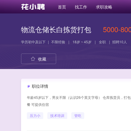
首页
找工作
求职攻略
物流仓储长白拣货打包
5000-80
学历
初中及以下
|
不限经验
|
18岁 ~ 45岁
|
全职
|
招聘10人
收藏
职位详情
年龄45岁以下，男女不限（认识26个英文字母） 仓库拣货员，打包
餐 可提供住宿
压力小
技术培训
管吃