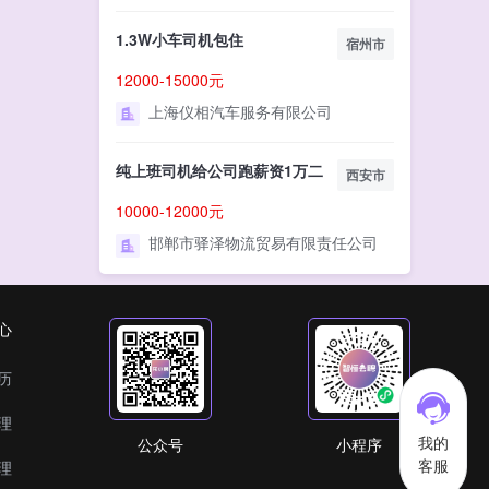
1.3W小车司机包住
宿州市
12000-15000元
上海仪相汽车服务有限公司
纯上班司机给公司跑薪资1万二
西安市
10000-12000元
邯郸市驿泽物流贸易有限责任公司
心
历
理
我的
公众号
小程序
客服
理