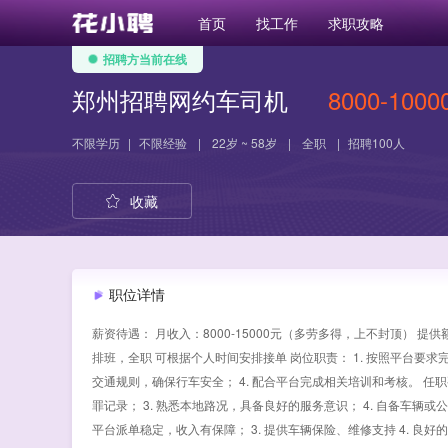
首页
找工作
求职攻略
招聘方当前在线
郑州招聘网约车司机
8000-1000
不限学历
|
不限经验
|
22岁 ~ 58岁
|
全职
|
招聘100人
收藏
职位详情
薪资待遇： 月收入：8000-15000元（多劳多得，上不封顶） 
排班，全职 可根据个人时间安排接单 岗位职责： 1. 按照平台要求
交通规则，确保行车安全； 4. 配合平台完成相关培训和考核。 任职要
罪记录； 3. 熟悉本地路况，具备良好的服务意识； 4. 自备车辆或公
平台派单稳定，收入有保障； 3. 提供车辆保险、维修支持 4. 