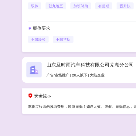
双休
朝九晚五
加班补助
有提成
晋升快
职位要求
不限经验
不限学历
山东及时雨汽车科技有限公司芜湖分公司
广告/市场推广 | 20人以下 | 大陆企业
安全提示
求职过程请勿缴纳费用，谨防诈骗！如遇无效、虚假、诈骗信息，