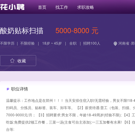
首页
找工作
求职攻略
酸奶贴标扫描
5000-8000 元
不限学历
|
不限经验
|
18岁 ~ 45岁
|
全职
|
招聘100人
河南省 ·
收藏
职位详情
温馨提示：工作地点是在郑州！！！ 当天安排住宿入职!无需经验，男女不限!18-49
扫码员、分拣员、贴标签、装车、卸车等。 【2】薪资待遇:普工（包装、扫描、分拣
7000-9000元/月； 【3】招聘要求:男女不限，年龄18-49周岁(经验不限); 【
吃饭:免费提供2顿工作餐，三菜一汤(主食可自主添加);一三五加餐有水果! 【6】
台等: