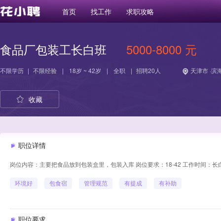
首页
找工作
求职攻略
食品厂包装工长白班
5000-8000 元
不限学历
|
不限经验
|
18岁 ~ 42岁
|
全职
|
招聘20人
天津市 ·滨
收藏
职位详情
岗位内容：主要把食品放到包装盒里，包装入库 岗位要求：18-42 工作时间：
环境好
包食宿
管理规范
有提成
有补助
职位要求