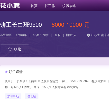
首页
找工作
求职攻略
铆工长白班9500
8000-10000 元
不限学历
|
经验
3年
|
18岁 ~ 70岁
|
全职
|
招聘5人
江苏省 ·南京市
收藏
职位详情
长白班！长白班！长白班 岗位及薪资情况： 铆工：9500-13000+，有少许加
摊，包吃3顿工作餐。 商保：150/月 入职需要有体检报告
加班补助
包食宿