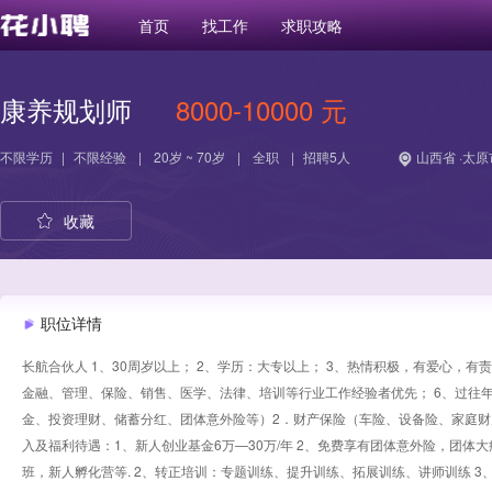
首页
找工作
求职攻略
康养规划师
8000-10000 元
不限学历
|
不限经验
|
20岁 ~ 70岁
|
全职
|
招聘5人
山西省 ·太原
收藏
职位详情
长航合伙人 1、30周岁以上； 2、学历：大专以上； 3、热情积极，有爱心，
金融、管理、保险、销售、医学、法律、培训等行业工作经验者优先； 6、过往年
金、投资理财、储蓄分红、团体意外险等）2．财产保险（车险、设备险、家庭财
入及福利待遇：1、新人创业基金6万—30万/年 2、免费享有团体意外险，团体
班，新人孵化营等. 2、转正培训：专题训练、提升训练、拓展训练、讲师训练 