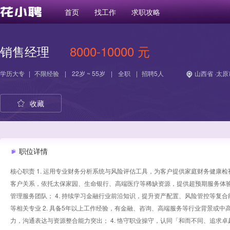
首页
找工作
求职攻略
销售经理
8000-10000 元
学历
大专
|
不限经验
|
22岁 ~ 55岁
|
全职
|
招聘5人
山西省 ·太原
收藏
职位详情
核心职责 1. 运用专业财务分析系统与风险评估工具，为客户提供家庭财务健康检
客户关系，依托太保家园、生命银行、高端医疗等稀缺资源，提供超预期服务体验；
管理服务团队； 4. 持续学习金融行业前沿知识，提升资产配置、风险管控等复合能
等相关专业 2. 具备5年以上工作经验，有金融、咨询、高端服务等行业背景或中
力，沟通表达与资源整合能力突出； 4. 恪守职业操守，认同「和而不同、追求