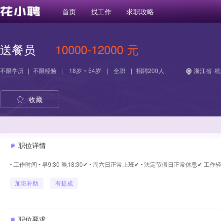
首页
找工作
求职攻略
送餐员
10000-12000 元
不限学历
|
不限经验
|
18岁 ~ 54岁
|
全职
|
招聘200人
浙江省 ·
收藏
职位详情
• 工作时间 • 早9:30-晚18:30✔ • 周六日正常上班✔ • 法定节假日正常休息✔ 工作
加班补助
有提成
职位要求