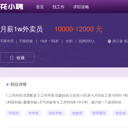
首页
找工作
求职攻略
月薪1w外卖员
10000-12000 元
不限学历
|
不限经验
|
18岁 ~ 58岁
|
全职
|
招聘200人
浙江省 ·
收藏
职位详情
1.工作内容:负责配送 2.工作环境:优越自由 3.住宿:小区房 4.月综合工资1000
+时段补贴+重量补贴+天气补贴等 6.工作时间8-10小时，做六休一7.提供吃住，
环境好
年终奖
加班补助
包食宿
管理规范
有提成