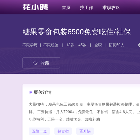
首页
找工作
求职攻略
糖果零食包装6500免费吃住/社保
不限学历
|
不限经验
|
18岁 ~ 45岁
|
全职
|
招聘50人
收藏
职位详情
大量招聘 ：糖果包装工 岗位职责：主要负责糖果包装检验整理，清
排。 工资待遇：月入7200+，免费吃住，不扣钱，宿舍4-6人间
职位福利：五险一金、绩效奖金、加班补助
五险一金
包食宿
晋升快