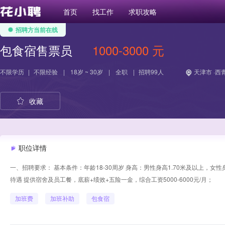
首页
找工作
求职攻略
招聘方当前在线
包食宿售票员
1000-3000 元
不限学历
|
不限经验
|
18岁 ~ 30岁
|
全职
|
招聘99人
天津市 ·西
收藏
职位详情
一、招聘要求： 基本条件：年龄18-30周岁 身高：男性身高1.70米及以上，女
待遇 提供宿舍及员工餐，底薪+绩效+五险一金，综合工资5000-6000元/月；
加班费
加班补助
包食宿