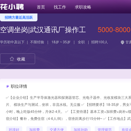
首页
找工作
求职攻略
招聘方最近高活跃
空调坐岗|武汉通讯厂操作工
5000-800
学历
初中及以下
|
不限经验
|
18岁 ~ 35岁
|
全职
|
招聘100人
甘肃
收藏
职位详情
✅【企业介绍】生产半导体激光器和探测器管芯、光电子器件、光收发模块三大系
片、 模块生产与测试，坐班，非流水线。无尘服 ✅ 【招聘要求】18-35岁，男女不
小时，晚上吃饭45分钟，月休2-4天。 ✅ 【工资待遇】基本工资+加班费+岗补+绩效
宿介绍】餐补，免费住宿（4-6人/间），宿舍距离步行15分钟~ ✅【工作地点】
环境好
加班费
交通方便
加班补助
管理规范
有提