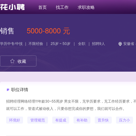
首页
找工作
求职攻略
销售
5000-8000 元
学历
中专/中技
|
不限经验
|
25岁 ~ 50岁
|
全职
|
招聘9人
安徽省 
收藏
职位详情
招聘经理网络经理!!!年龄30~55周岁 男女不限，无学历要求，无工作经历要
就可以工作，管道式被动收入，只要你想完成你的梦想，我们就可以合作。
环境好
管理规范
有提成
有补助
晋升快
压力小