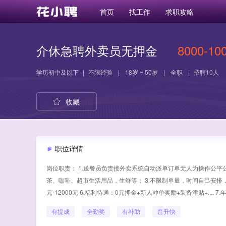
首页
找工作
求职攻略
介休急聘外卖员无押金
8000-10
学历
初中及以下
|
不限经验
|
18岁 ~ 50岁
|
全职
|
招聘10人
收藏
职位详情
岗位职责： 1.送餐员负责接外卖系统自动派单订单无人为操作公平
茶、咖啡、超市生活用品，生鲜等； 3.不限制单量，时间自己安排，
元-12000元 6.福利待遇：0元押金+新人冲单奖励+装备津贴+.... 
有提成
全勤奖
有补助
晋升快