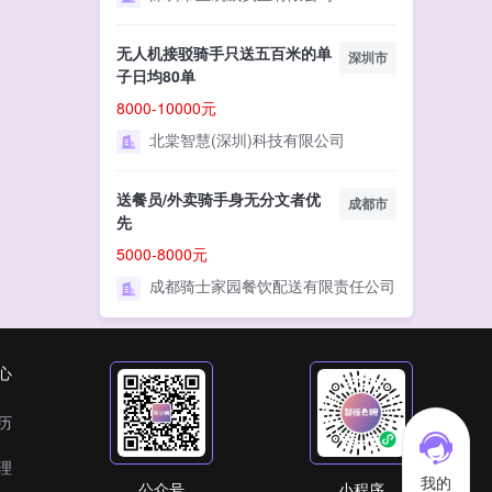
无人机接驳骑手只送五百米的单
深圳市
子日均80单
8000-10000元
北棠智慧(深圳)科技有限公司
送餐员/外卖骑手身无分文者优
成都市
先
5000-8000元
成都骑士家园餐饮配送有限责任公司
心
历
理
我的
公众号
小程序